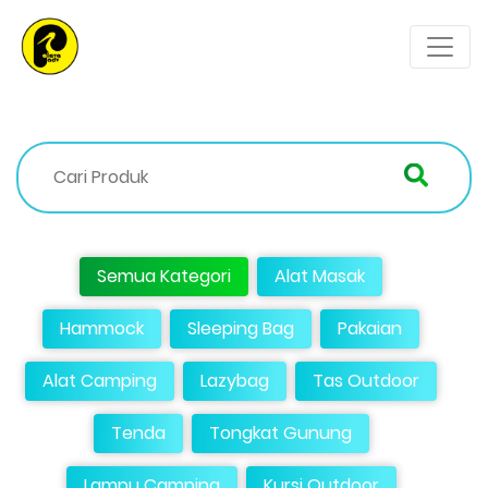
Semua Kategori
Alat Masak
Hammock
Sleeping Bag
Pakaian
Alat Camping
Lazybag
Tas Outdoor
Tenda
Tongkat Gunung
Lampu Camping
Kursi Outdoor