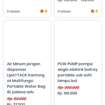
0
0
0 Ulasan
0 Ulasan
Air Minum jerigen
POW PUMP pompa
dispenser
angin elektrik batrey
LipATTACK Kantong
portable usb with
at Multifungsi
lampu led
Portable Water Bag
Rp. 300.000
8L palava adv
Rp. 199.999
Rp. 50.000
Rp. 33.500